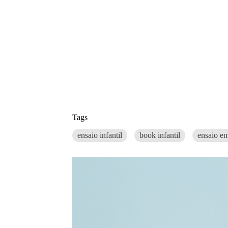
Tags
ensaio infantil
book infantil
ensaio em