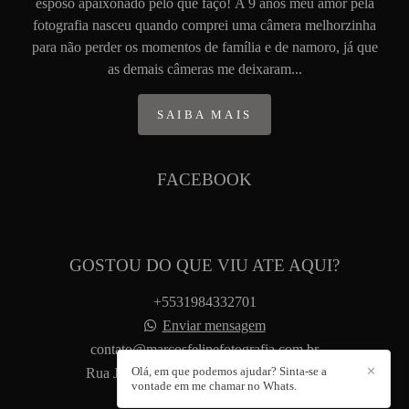
esposo apaixonado pelo que faço! A 9 anos meu amor pela
fotografia nasceu quando comprei uma câmera melhorzinha
para não perder os momentos de família e de namoro, já que
as demais câmeras me deixaram...
SAIBA MAIS
FACEBOOK
GOSTOU DO QUE VIU ATE AQUI?
+5531984332701
Enviar mensagem
contato@marcosfelipefotografia.com.br
Olá, em que podemos ajudar? Sinta-se a
✕
Rua José Paulo Souza, 88 - Santa Helena
vontade em me chamar no Whats.
Belo Horizonte / MG