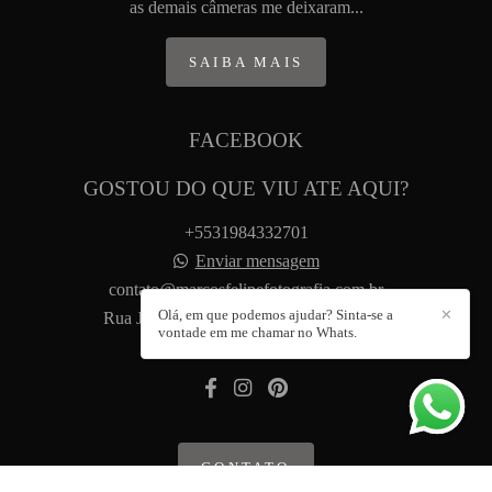
as demais câmeras me deixaram...
SAIBA MAIS
FACEBOOK
GOSTOU DO QUE VIU ATE AQUI?
+5531984332701
Enviar mensagem
contato@marcosfelipefotografia.com.br
Olá, em que podemos ajudar? Sinta-se a
✕
Rua José Paulo Souza, 88 - Santa Helena
vontade em me chamar no Whats.
Belo Horizonte / MG
CONTATO